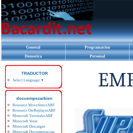
General
Programacion
inicio >
Minecraft & Plugins /
Minecraft Documentación /
Domotica
Personal
TRADUCTOR
Select Language
▼
docuempezarbien
Resource MoveStructABF
Resource OreReplacerABF
Minecraft TutorialesABF
Minecraft Votar
Minecraft Descargas
Minecraft Documentación