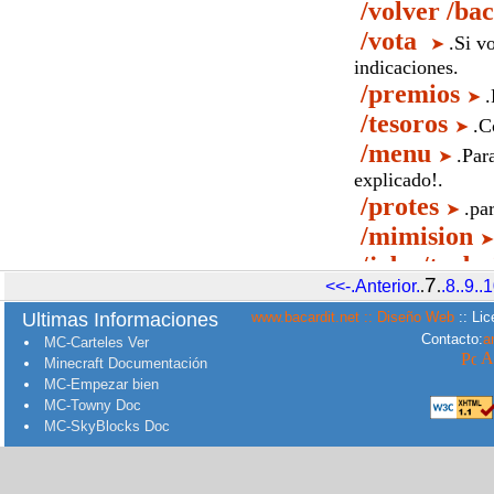
7
<<-.Anterior.
.
.
.8.
.9.
.1
Ultimas Informaciones
www.bacardit.net :: Diseño Web
:: Lic
Contacto:
a
MC-Carteles Ver
Minecraft Documentación
MC-Empezar bien
MC-Towny Doc
MC-SkyBlocks Doc